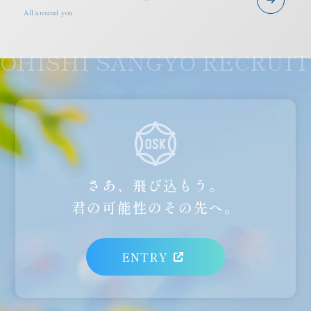
All around you
さあ、飛び込もう。
君の可能性のその先へ。
ENTRY