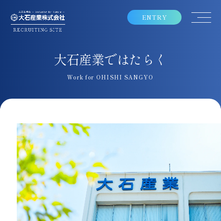
ENTRY
大
石
産
業
で
は
た
ら
く
Work for OHISHI SANGYO